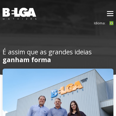
Idioma:
Home
Quem somos
É assim que as grandes ideias
Soluções
ganham forma
Tecnologia
Clientes
Contato