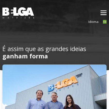
Idioma:
Home
Quem somos
É assim que as grandes ideias
Soluções
ganham forma
Tecnologia
Clientes
Contato