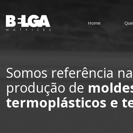
Home
Que
Home
Quem somos
Soluções
Somos referência na
Tecnologia
produção de
moldes
Clientes
termoplásticos e t
Contato