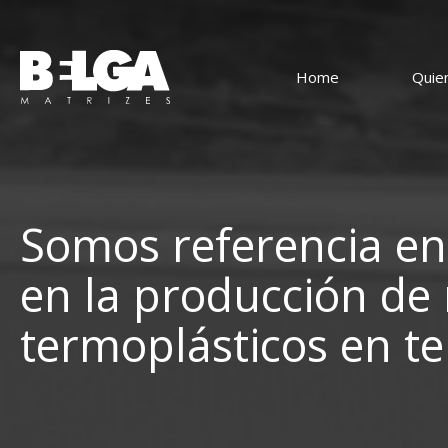
Home
Quie
Home
Quienes somos
Soluciones
Somos referencia en
Tecnología
en la producción de
Clientes
termoplásticos en t
Contacto